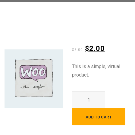
Original
Current
$
2.00
$
3.00
price
price
This is a simple, virtual
was:
is:
product.
$3.00.
$2.00.
Single
quantity
ADD TO CART